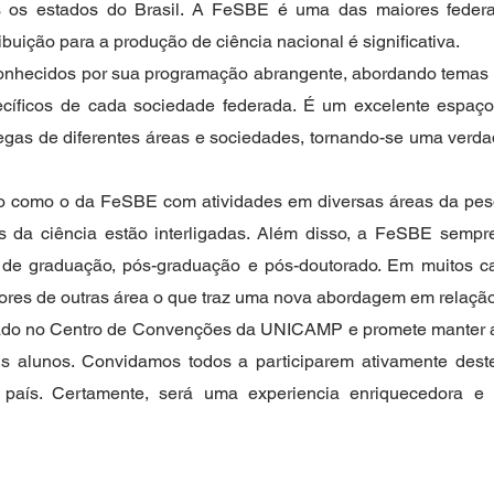
os os estados do Brasil. A FeSBE é uma das maiores federa
ibuição para a produção de ciência nacional é significativa.
nhecidos por sua programação abrangente, abordando temas t
cíficos de cada sociedade federada. É um excelente espaço 
egas de diferentes áreas e sociedades, tornando-se uma verda
ico como o da FeSBE com atividades em diversas áreas da pes
as da ciência estão interligadas. Além disso, a FeSBE semp
de graduação, pós-graduação e pós-doutorado. Em muitos ca
res de outras área o que traz uma nova abordagem em relação
zado no Centro de Convenções da UNICAMP e promete manter a
seus alunos. Convidamos todos a participarem ativamente des
país. Certamente, será uma experiencia enriquecedora e