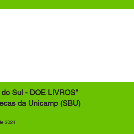
 Painéis
 do Sul - DOE LIVROS"
otecas da Unicamp (SBU)
de 2024