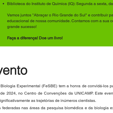
Biblioteca do Instituto de Química (IQ): Segunda a sexta, 
Vamos juntos "Abraçar o Rio Grande do Sul" e contribuir pa
educacional de nossa comunidade. Contamos com a sua c
grande sucesso!
Faça a diferença! Doe um livro!
vento
iologia Experimental (FeSBE) tem a honra de convidá-los pa
o de 2024, no Centro de Convenções da UNICAMP. Este event
ignificativamente as trajetórias de inúmeros cientistas.
federadas nas áreas da pesquisa biomédica e da biologia ex