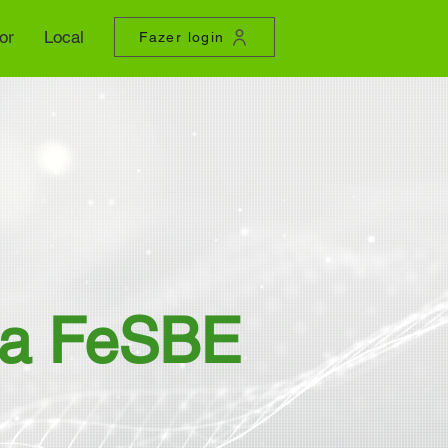
or
Local
Fazer login
da FeSBE