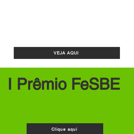
Menções honrosas
VEJA AQUI
I Prêmio FeSBE
nalistas do I Prêmio FeSBE Anual já foram selecionados
abaixo quais são.
Clique aqui