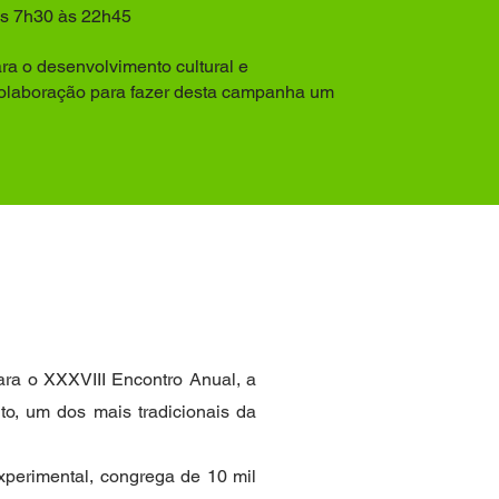
das 7h30 às 22h45
ra o desenvolvimento cultural e
olaboração para fazer desta campanha um
ra o XXXVIII Encontro Anual, a
o, um dos mais tradicionais da
perimental, congrega de 10 mil