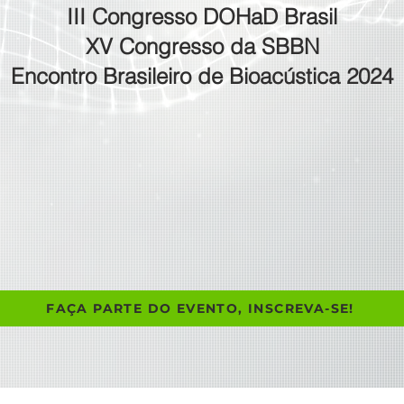
III Congresso DOHaD Brasil
XV Congresso da SBBN
Encontro Brasileiro de Bioacústica 2024
BIOMEDICAL SCIENCES AND TH
2 a 5 de julho de 2024
e convenções da Universidade Estadual de Campinas 
Campinas/SP
FAÇA PARTE DO EVENTO, INSCREVA-SE!
fesbe@somosnui.com.br