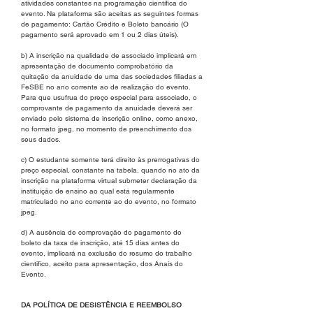
atividades constantes na programação científica do
evento. Na plataforma são aceitas as seguintes formas
de pagamento: Cartão Crédito e Boleto bancário (O
pagamento será aprovado em 1 ou 2 dias úteis).
b) A inscrição na qualidade de associado implicará em
apresentação de documento comprobatório da
quitação da anuidade de uma das sociedades filiadas a
FeSBE no ano corrente ao de realização do evento.
Para que usufrua do preço especial para associado, o
comprovante de pagamento da anuidade deverá ser
enviado pelo sistema de inscrição online, como anexo,
no formato jpeg, no momento de preenchimento dos
seus dados.
c) O estudante somente terá direito às prerrogativas do
preço especial, constante na tabela, quando no ato da
inscrição na plataforma virtual submeter declaração da
instituição de ensino ao qual está regularmente
matriculado no ano corrente ao do evento, no formato
jpeg.
d) A ausência de comprovação do pagamento do
boleto da taxa de inscrição, até 15 dias antes do
evento, implicará na exclusão do resumo do trabalho
cientifico, aceito para apresentação, dos Anais do
Evento.
DA POLÍTICA DE DESISTÊNCIA E REEMBOLSO