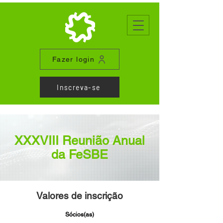
Fazer login
Inscreva-se
XXXVIII Reunião Anual
da FeSBE
Valores de inscrição
Sócios(as)