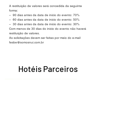
A restituição de valores será concedida da seguinte
forma:
– 90 dias antes da data de início do evento: 70%
– 60 dias antes da data de início do evento: 50%
– 30 dias antes da data de início do evento: 30%
Com menos de 30 dias do início do evento não haverá
restituição de valores.
As solicitações devem ser feitas por meio do e-mail
fesbe@somosnui.com.br
Hotéis Parceiros
Acesse
Acesse
Acesse
Acesse
Acesse